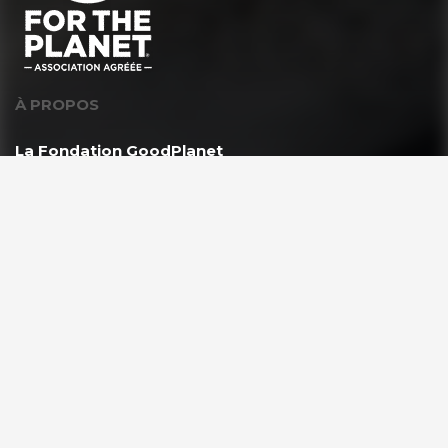
À PROPOS
La Fondation GoodPlanet
L’équipe
Toutes les news
Ils nous soutiennent
Rejoindre l’équipe
VOUS ÊTES ?
Les enseignants & scolaires