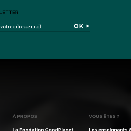
LETTER
À PROPOS
VOUS ÊTES ?
La Fondation GoodPlanet
Les enseignants &