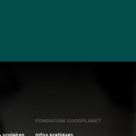
FONDATION GOODPLANET
 scolaires
Infos pratiques