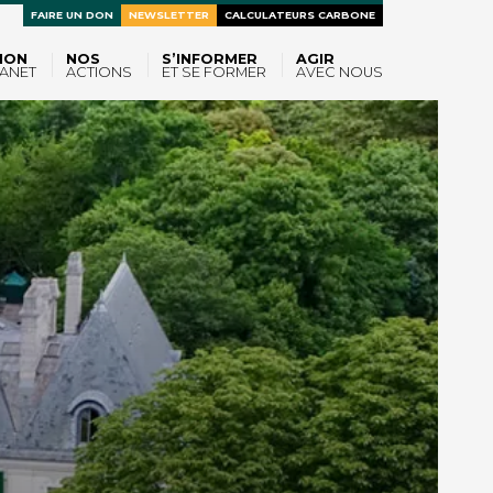
FAIRE UN DON
NEWSLETTER
CALCULATEURS CARBONE
ION
NOS
S’INFORMER
AGIR
ANET
ACTIONS
ET SE FORMER
AVEC NOUS