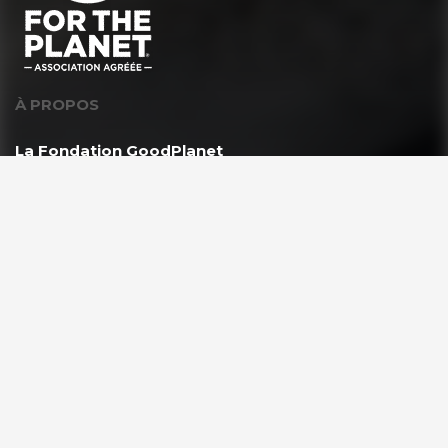
À PROPOS
La Fondation GoodPlanet
L’équipe
Toutes les news
Ils nous soutiennent
Rejoindre l’équipe
VOUS ÊTES ?
Les enseignants & scolaires