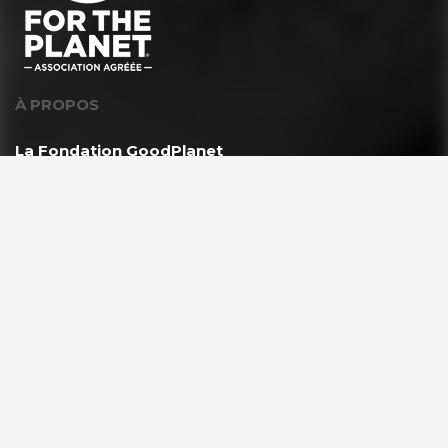
À PROPOS
La Fondation GoodPlanet
L’équipe
Toutes les news
Ils nous soutiennent
Rejoindre l’équipe
VOUS ÊTES ?
Les enseignants & scolaires