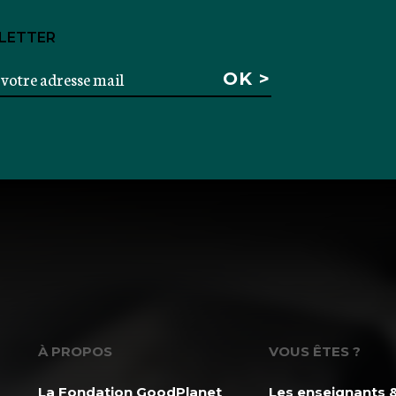
LETTER
À PROPOS
VOUS ÊTES ?
La Fondation GoodPlanet
Les enseignants &