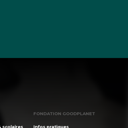
FONDATION GOODPLANET
 scolaires
Infos pratiques