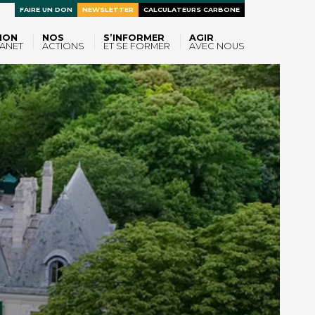
FAIRE UN DON
NEWSLETTER
CALCULATEURS CARBONE
ION
NOS
S’INFORMER
AGIR
ANET
ACTIONS
ET SE FORMER
AVEC NOUS