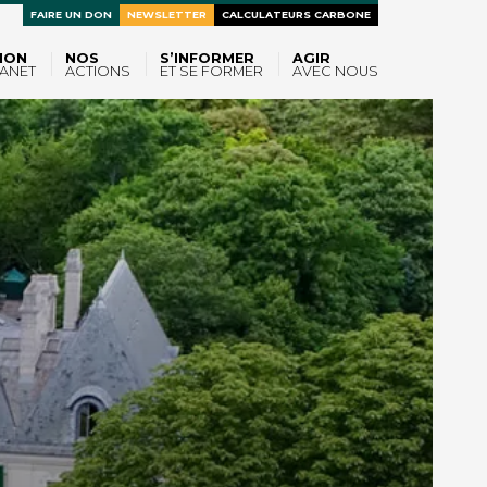
FAIRE UN DON
NEWSLETTER
CALCULATEURS CARBONE
ION
NOS
S’INFORMER
AGIR
ANET
ACTIONS
ET SE FORMER
AVEC NOUS