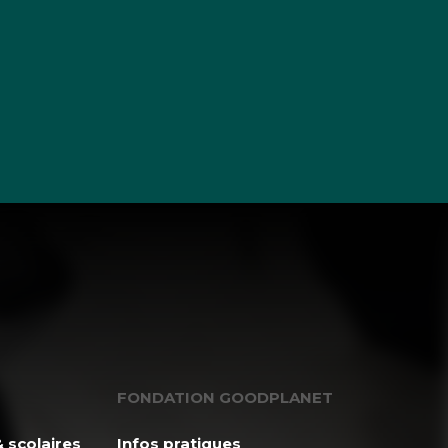
FONDATION GOODPLANET
 scolaires
Infos pratiques