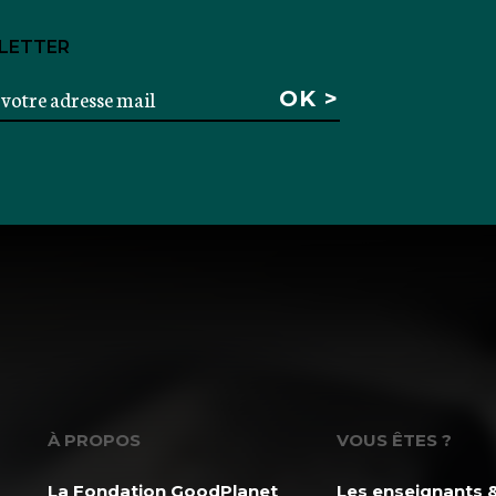
LETTER
À PROPOS
VOUS ÊTES ?
La Fondation GoodPlanet
Les enseignants &