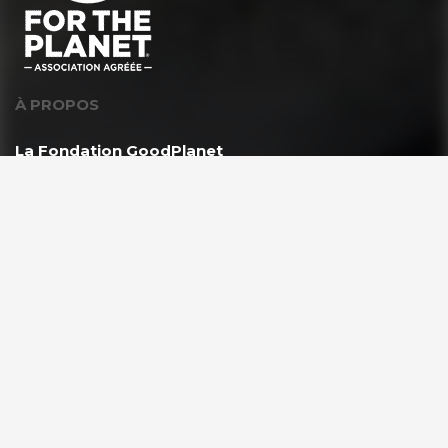
À PROPOS
La Fondation GoodPlanet
L’équipe
Toutes les news
Ils nous soutiennent
Rejoindre l’équipe
VOUS ÊTES ?
Les enseignants & scolaires