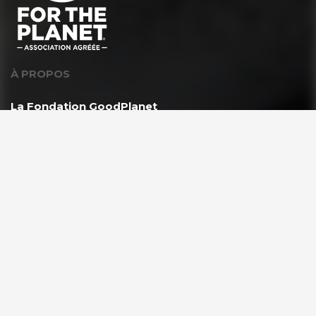
À PROPOS
La Fondation GoodPlanet
L’équipe
Toutes les news
Ils nous soutiennent
Rejoindre l’équipe
VOUS ÊTES ?
Les enseignants & scolaires