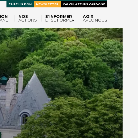
FAIRE UN DON
NEWSLETTER
CALCULATEURS CARBONE
ION
NOS
S’INFORMER
AGIR
ANET
ACTIONS
ET SE FORMER
AVEC NOUS