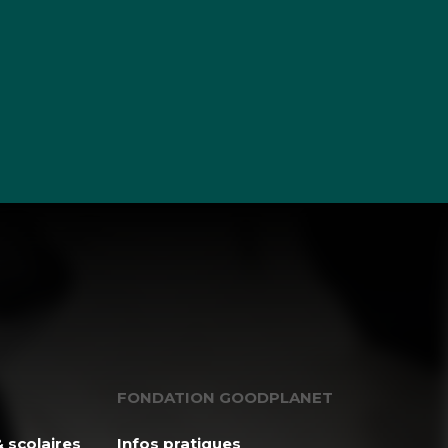
FONDATION GOODPLANET
 scolaires
Infos pratiques