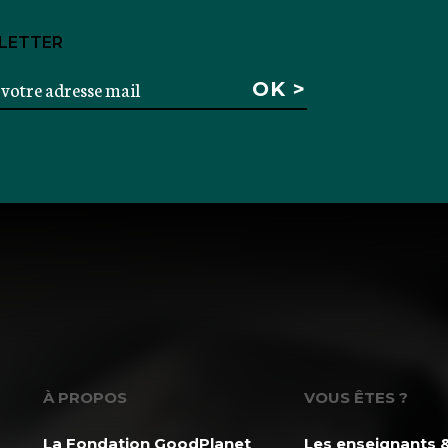
LETTER
À PROPOS
VOUS ÊTES ?
La Fondation GoodPlanet
Les enseignants &