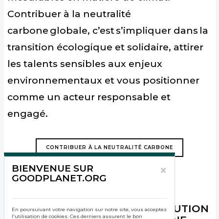
Contribuer à la neutralité
carbone globale, c’est s’impliquer dans la
transition écologique et solidaire, attirer
les talents sensibles aux enjeux
environnementaux et vous positionner
comme un acteur responsable et
engagé.
CONTRIBUER À LA NEUTRALITÉ CARBONE
×
BIENVENUE SUR
GOODPLANET.ORG
PARLONS DE VOTRE CONTRIBUTION
En poursuivant votre navigation sur notre site, vous acceptez
l'utilisation de cookies. Ces derniers assurent le bon