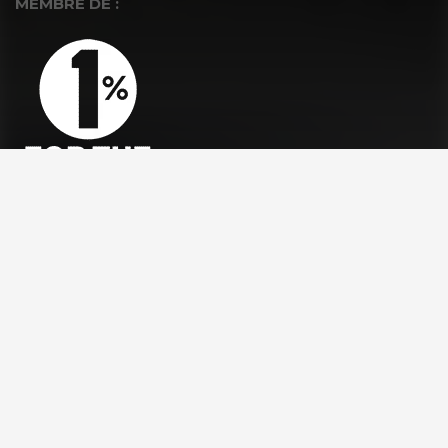
MEMBRE DE :
À PROPOS
La Fondation GoodPlanet
L’équipe
Toutes les news
Ils nous soutiennent
Rejoindre l’équipe