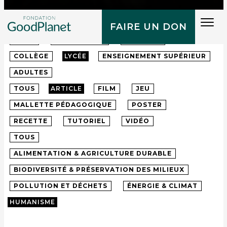
Tog
FAIRE UN DON
navi
TOUS
MATERNELLE
PRIMAIRE
COLLÈGE
LYCÉE
ENSEIGNEMENT SUPÉRIEUR
ADULTES
TOUS
ARTICLE
FILM
JEU
MALLETTE PÉDAGOGIQUE
POSTER
RECETTE
TUTORIEL
VIDÉO
TOUS
ALIMENTATION & AGRICULTURE DURABLE
BIODIVERSITÉ & PRÉSERVATION DES MILIEUX
POLLUTION ET DÉCHETS
ÉNERGIE & CLIMAT
HUMANISME