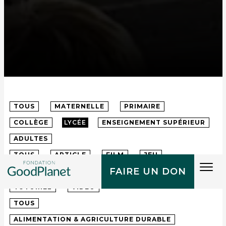
TOUS
MATERNELLE
PRIMAIRE
COLLÈGE
LYCÉE
ENSEIGNEMENT SUPÉRIEUR
ADULTES
TOUS
ARTICLE
FILM
JEU
Tog
FAIRE UN DON
MALLETTE PÉDAGOGIQUE
POSTER
RECETTE
navi
TUTORIEL
VIDÉO
TOUS
ALIMENTATION & AGRICULTURE DURABLE