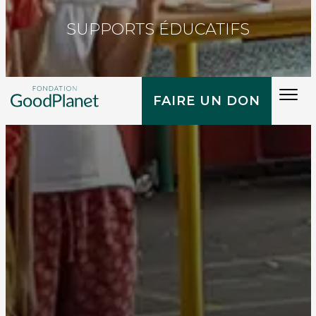
SUPPORTS ÉDUCATIFS
Tog
FAIRE UN DON
navi