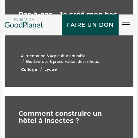
Pas-à-pas – Je créé mon bac
potager de A à Z
Tog
FAIRE UN DON
navi
Alimentation & agriculture durable
Biodiversité & préservation des milieux
Collège
Lycée
Comment construire un
hôtel à insectes ?