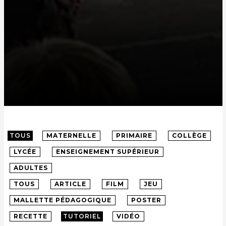
TOUS
MATERNELLE
PRIMAIRE
COLLÈGE
LYCÉE
ENSEIGNEMENT SUPÉRIEUR
ADULTES
TOUS
ARTICLE
FILM
JEU
MALLETTE PÉDAGOGIQUE
POSTER
RECETTE
TUTORIEL
VIDÉO