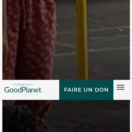
Tog
FAIRE UN DON
navi