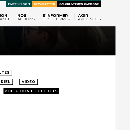
FAIRE UN DON
NEWSLETTER
CALCULATEURS CARBONE
ION
NOS
S’INFORMER
AGIR
ANET
ACTIONS
ET SE FORMER
AVEC NOUS
LTES
RIEL
VIDÉO
POLLUTION ET DÉCHETS