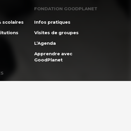
FONDATION GOODPLANET
 scolaires
Infos pratiques
itutions
Visites de groupes
L’Agenda
Apprendre avec
GoodPlanet
ES
ENTREPRISES ET
et
PARTENARIAT
lidaire
Entreprises & Institutions
Engager son entreprise
eunes
vers un développement
durable