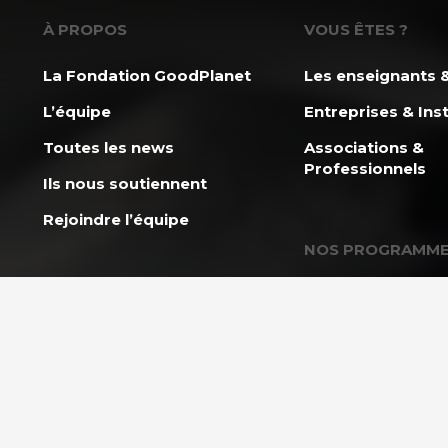
À PROPOS
VOUS ÊTES ?
La Fondation GoodPlanet
Les enseignants &
L’équipe
Entreprises & Inst
Toutes les news
Associations &
Professionnels
Ils nous soutiennent
Rejoindre l’équipe
NOS PROGRAMM
L’École GoodPlan
AGIR ENSEMBLE
Action Carbone So
Nous soutenir
Mission Énergie
FAQ Donateurs – Vos
questions les plus
CAP 2030 – Les j
fréquentes
s’engagent