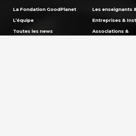
La Fondation GoodPlanet
Les enseignants &
L’équipe
Entreprises & Inst
Toutes les news
Associations &
Professionnels
Ils nous soutiennent
Rejoindre l’équipe
NOS PROGRAMM
L’École GoodPlan
AGIR ENSEMBLE
Action Carbone So
Nous soutenir
Mission Énergie
FAQ Donateurs – Vos
questions les plus
CAP 2030 – Les j
fréquentes
s’engagent