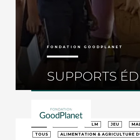
FONDATION GOODPLANET
SUPPORTS ÉD
TOUS
MATERNELLE
PRIMAIRE
CO
TOUS
ARTICLE
FILM
JEU
MA
TOUS
ALIMENTATION & AGRICULTURE 