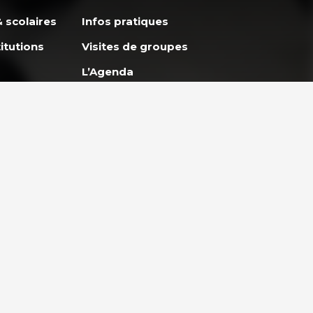
 scolaires
Infos pratiques
itutions
Visites de groupes
L’Agenda
Apprendre avec
GoodPlanet
ES
ENTREPRISES ET
et
PARTENARIAT
lidaire
Entreprises & Institutions
Engager son entreprise
eunes
vers un développement
durable
Teambuilding et ateliers en
pleine nature à Paris