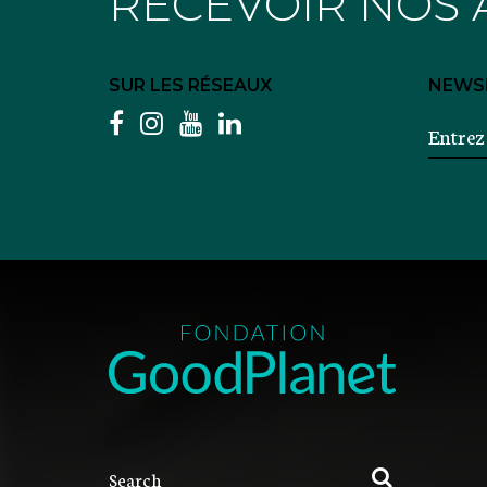
RECEVOIR NOS 
SUR LES RÉSEAUX
NEWS
facebook
instagram
youtube
linkedin