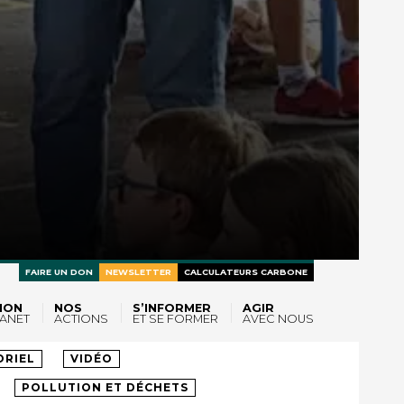
FAIRE UN DON
NEWSLETTER
CALCULATEURS CARBONE
ION
NOS
S’INFORMER
AGIR
ANET
ACTIONS
ET SE FORMER
AVEC NOUS
LTES
ORIEL
VIDÉO
POLLUTION ET DÉCHETS