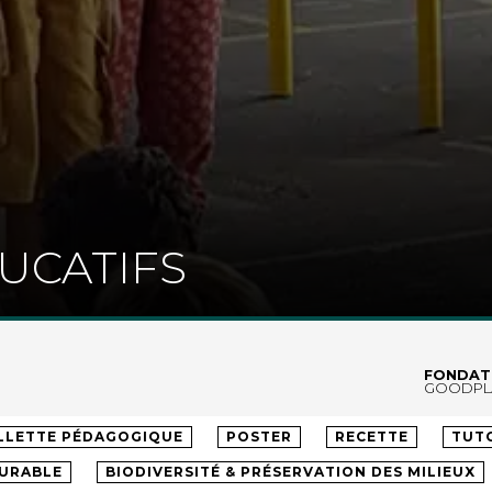
UCATIFS
FONDAT
GOODPL
LLÈGE
LYCÉE
ENSEIGNEMENT SUPÉRIEUR
ADU
LLETTE PÉDAGOGIQUE
POSTER
RECETTE
TUT
DURABLE
BIODIVERSITÉ & PRÉSERVATION DES MILIEUX