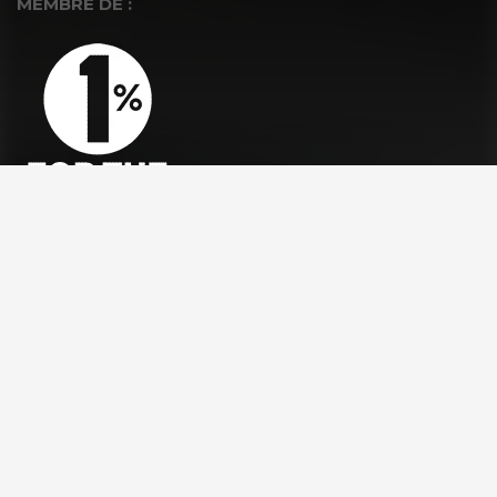
MEMBRE DE :
À PROPOS
La Fondation GoodPlanet
L’équipe
Toutes les news
Ils nous soutiennent
Rejoindre l’équipe