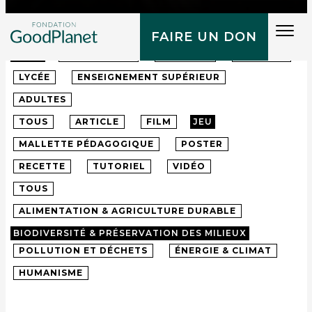
Tog
FAIRE UN DON
navi
TOUS
MATERNELLE
PRIMAIRE
COLLÈGE
LYCÉE
ENSEIGNEMENT SUPÉRIEUR
ADULTES
TOUS
ARTICLE
FILM
JEU
MALLETTE PÉDAGOGIQUE
POSTER
RECETTE
TUTORIEL
VIDÉO
TOUS
ALIMENTATION & AGRICULTURE DURABLE
BIODIVERSITÉ & PRÉSERVATION DES MILIEUX
POLLUTION ET DÉCHETS
ÉNERGIE & CLIMAT
HUMANISME