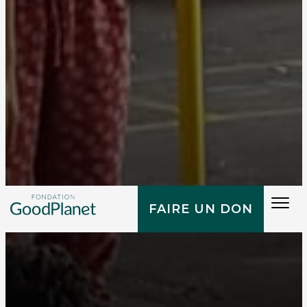
Tog
FAIRE UN DON
navi