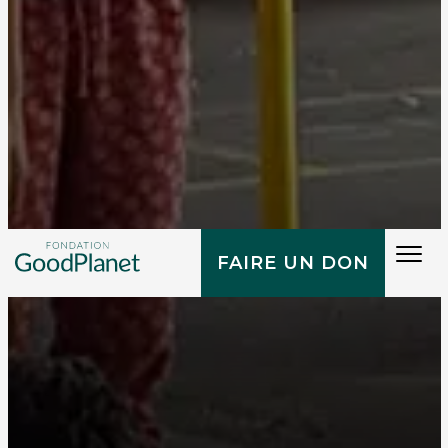
Tog
FAIRE UN DON
navi