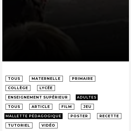
TOUS
MATERNELLE
PRIMAIRE
COLLÈGE
LYCÉE
ENSEIGNEMENT SUPÉRIEUR
ADULTES
TOUS
ARTICLE
FILM
JEU
MALLETTE PÉDAGOGIQUE
POSTER
RECETTE
TUTORIEL
VIDÉO