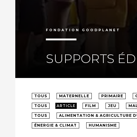
FONDATION GOODPLANET
SUPPORTS ÉD
TOUS
MATERNELLE
PRIMAIRE
TOUS
ARTICLE
FILM
JEU
MA
TOUS
ALIMENTATION & AGRICULTURE 
ÉNERGIE & CLIMAT
HUMANISME