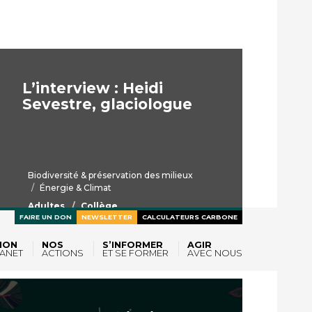
L’interview : Heidi
Sevestre, glaciologue
Biodiversité & préservation des milieux
Énergie & Climat
Adultes
Collège
Enseignement supérieur
Lycée
FAIRE UN DON
NEWSLETTER
CALCULATEURS CARBONE
ION
NOS
S’INFORMER
AGIR
ANET
ACTIONS
ET SE FORMER
AVEC NOUS