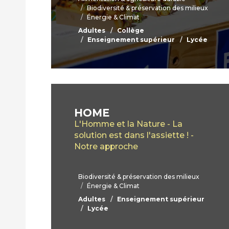
Biodiversité & préservation des milieux
Énergie & Climat
Adultes
Collège
Enseignement supérieur
Lycée
HOME
L'Homme et la Nature - La
solution est dans l'assiette ! -
Notre approche
Biodiversité & préservation des milieux
Énergie & Climat
Adultes
Enseignement supérieur
Lycée