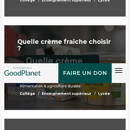
Collège
Enseignement supérieur
Lycée
Quelle crème fraîche choisir
?
Tog
FAIRE UN DON
navi
Alimentation & agriculture durable
Collège
Enseignement supérieur
Lycée