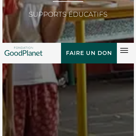
SUPPORTS ÉDUCATIFS
Tog
FAIRE UN DON
navi