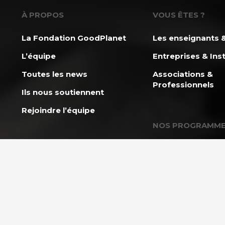
À PROPOS
VOUS ÊTES ?
La Fondation GoodPlanet
Les enseignants &
L’équipe
Entreprises & Inst
Toutes les news
Associations &
Professionnels
Ils nous soutiennent
Rejoindre l’équipe
NOS PROGRAMM
L’École GoodPlan
AGIR ENSEMBLE
Action Carbone So
Nous soutenir
Mission Énergie
FAQ Donateurs – Vos
questions les plus
CAP 2030 – Les j
fréquentes
s’engagent