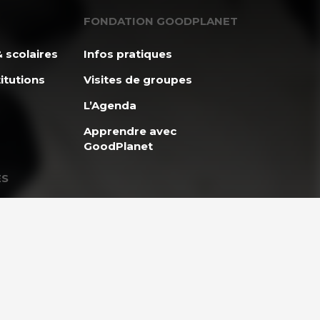
FONDATION GOODPLANET
 scolaires
Infos pratiques
itutions
Visites de groupes
L’Agenda
Apprendre avec
GoodPlanet
ES
ENTREPRISES ET
et
PARTENARIAT
lidaire
Entreprises & Institutions
Engager son entreprise
eunes
vers un développement
durable