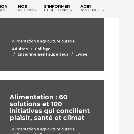
comprendre
ION
NOS
S’INFORMER
AGIR
ANET
ACTIONS
ET SE FORMER
AVEC NOUS
l’agroécologie
Alimentation & agriculture durable
Adultes
Collège
Enseignement supérieur
Lycée
Alimentation : 60
solutions et 100
initiatives qui concilient
plaisir, santé et climat
Alimentation & agriculture durable