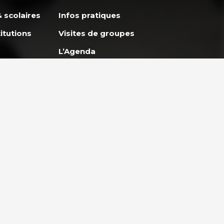
 scolaires
Infos pratiques
itutions
Visites de groupes
L’Agenda
Apprendre avec
GoodPlanet
ES
ENTREPRISES ET
et
PARTENARIAT
lidaire
Entreprises & Institutions
Engager son entreprise
eunes
vers un développement
durable
Teambuilding et ateliers en
pleine nature à Paris