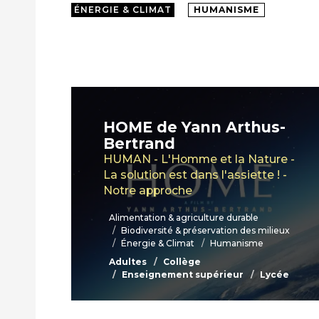
ÉNERGIE & CLIMAT
HUMANISME
HOME de Yann Arthus-
Bertrand
HUMAN - L'Homme et la Nature -
La solution est dans l'assiette ! -
Notre approche
Alimentation & agriculture durable
Biodiversité & préservation des milieux
Énergie & Climat
Humanisme
Adultes
Collège
Enseignement supérieur
Lycée