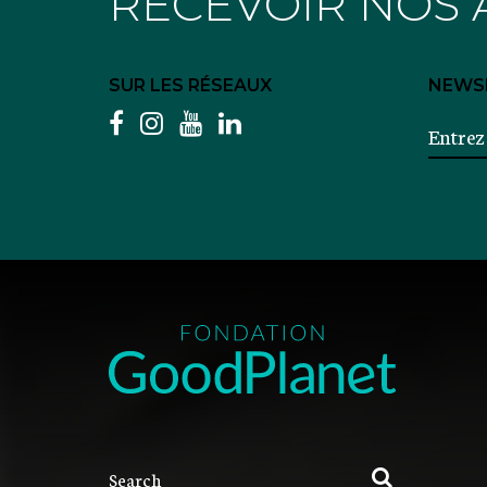
RECEVOIR NOS 
SUR LES RÉSEAUX
NEWS
facebook
instagram
youtube
linkedin