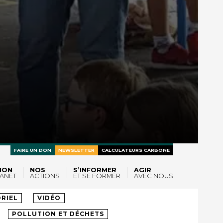
FAIRE UN DON
NEWSLETTER
CALCULATEURS CARBONE
ION
NOS
S’INFORMER
AGIR
ANET
ACTIONS
ET SE FORMER
AVEC NOUS
LTES
RIEL
VIDÉO
POLLUTION ET DÉCHETS