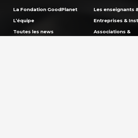
La Fondation GoodPlanet
Les enseignants &
L’équipe
Entreprises & Inst
Toutes les news
Associations &
Professionnels
Ils nous soutiennent
Rejoindre l’équipe
NOS PROGRAMM
L’École GoodPlan
AGIR ENSEMBLE
Action Carbone So
Nous soutenir
Mission Énergie
FAQ Donateurs – Vos
questions les plus
CAP 2030 – Les j
fréquentes
s’engagent