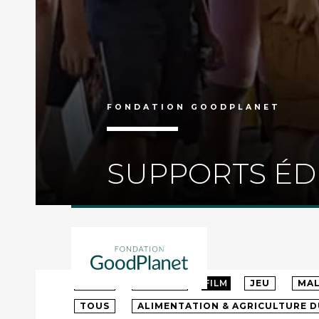
FONDATION GOODPLANET
SUPPORTS ÉD
TOUS
MATERNELLE
PRIMAIRE
C
TOUS
ARTICLE
FILM
JEU
MAL
TOUS
ALIMENTATION & AGRICULTURE 