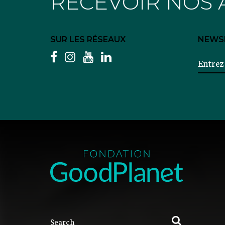
RECEVOIR NOS 
SUR LES RÉSEAUX
NEWS
facebook
instagram
youtube
linkedin