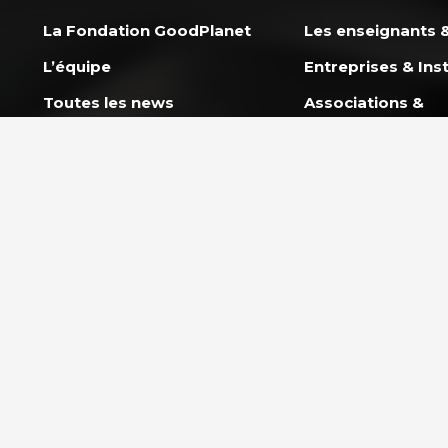
La Fondation GoodPlanet
Les enseignants &
L’équipe
Entreprises & Inst
Toutes les news
Associations &
Professionnels
Ils nous soutiennent
Rejoindre l’équipe
NOS PROGRAMM
L’École GoodPlan
AGIR ENSEMBLE
Action Carbone So
Nous soutenir
Mission Énergie
FAQ Donateurs – Vos
questions les plus
CAP 2030 – Les j
fréquentes
s’engagent