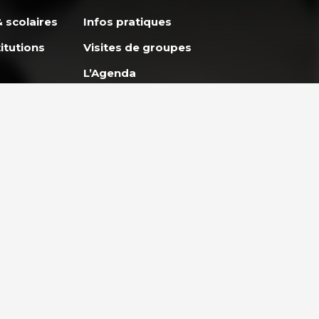
 scolaires
Infos pratiques
itutions
Visites de groupes
L’Agenda
Apprendre avec
GoodPlanet
ES
ENTREPRISES ET
et
PARTENARIAT
lidaire
Entreprises & Institutions
Engager son entreprise
eunes
vers un développement
durable
Teambuilding et ateliers en
pleine nature à Paris