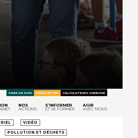
FAIRE UN DON
NEWSLETTER
CALCULATEURS CARBONE
ION
NOS
S’INFORMER
AGIR
ANET
ACTIONS
ET SE FORMER
AVEC NOUS
LTES
RIEL
VIDÉO
POLLUTION ET DÉCHETS