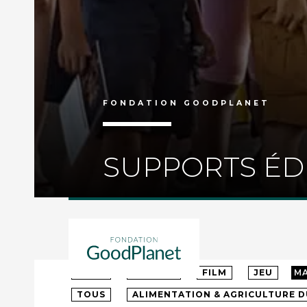
FONDATION GOODPLANET
SUPPORTS ÉD
TOUS
MATERNELLE
PRIMAIRE
CO
TOUS
ARTICLE
FILM
JEU
M
TOUS
ALIMENTATION & AGRICULTURE 