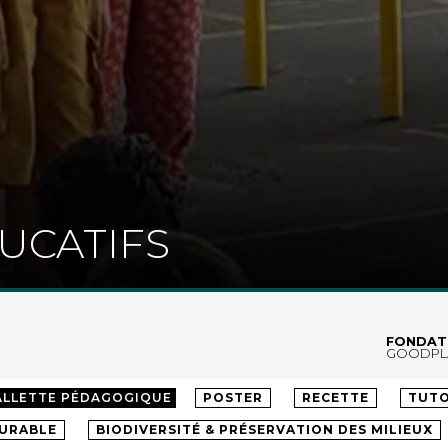
UCATIFS
FONDAT
GOODPL
LLÈGE
LYCÉE
ENSEIGNEMENT SUPÉRIEUR
ADU
ALLETTE PÉDAGOGIQUE
POSTER
RECETTE
TUTO
DURABLE
BIODIVERSITÉ & PRÉSERVATION DES MILIEUX