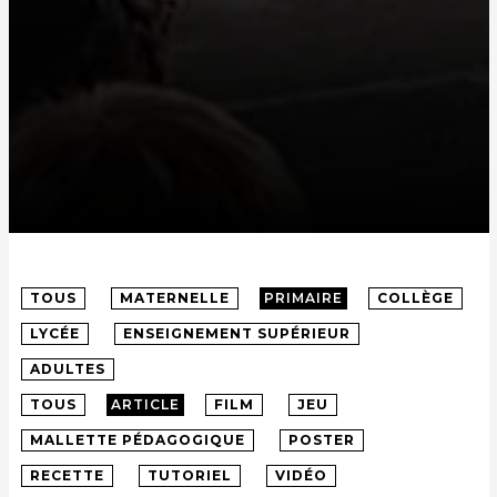
TOUS
MATERNELLE
PRIMAIRE
COLLÈGE
LYCÉE
ENSEIGNEMENT SUPÉRIEUR
ADULTES
TOUS
ARTICLE
FILM
JEU
MALLETTE PÉDAGOGIQUE
POSTER
RECETTE
TUTORIEL
VIDÉO