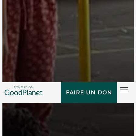
Tog
FAIRE UN DON
navi