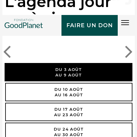
L'agenda jour
après jour
Tog
FAIRE UN DON
navi
DU 3 AOÛT
AU 9 AOÛT
DU 10 AOÛT
AU 16 AOÛT
DU 17 AOÛT
AU 23 AOÛT
DU 24 AOÛT
AU 30 AOÛT