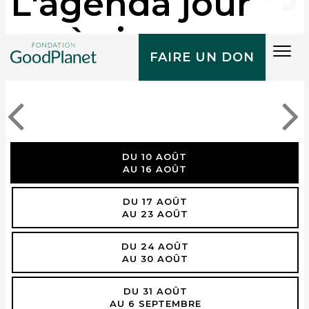
L'agenda jour
après jour
Tog
FAIRE UN DON
navi
DU 10 AOÛT
AU 16 AOÛT
DU 17 AOÛT
AU 23 AOÛT
DU 24 AOÛT
AU 30 AOÛT
DU 31 AOÛT
AU 6 SEPTEMBRE