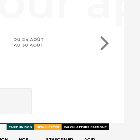
DU 24 AOÛT
AU 30 AOÛT
FAIRE UN DON
NEWSLETTER
CALCULATEURS CARBONE
ION
NOS
S’INFORMER
AGIR