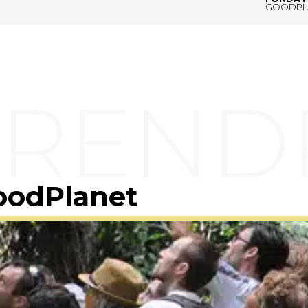
GOODPL
oodPlanet