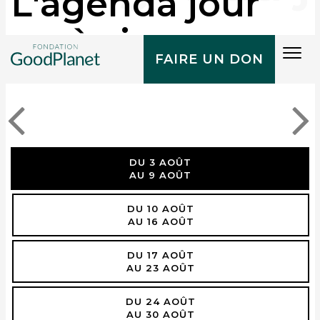
L'agenda jour
après jour
Tog
FAIRE UN DON
navi
DU 3 AOÛT
AU 9 AOÛT
DU 10 AOÛT
AU 16 AOÛT
DU 17 AOÛT
AU 23 AOÛT
DU 24 AOÛT
AU 30 AOÛT