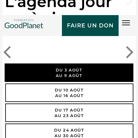
L'agenda jour
après jour
Tog
FAIRE UN DON
navi
DU 3 AOÛT
AU 9 AOÛT
DU 10 AOÛT
AU 16 AOÛT
DU 17 AOÛT
AU 23 AOÛT
DU 24 AOÛT
AU 30 AOÛT