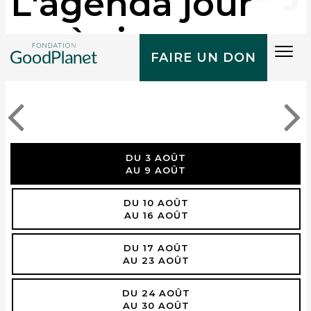
L'agenda jour
après jour
Tog
FAIRE UN DON
navi
DU 3 AOÛT
AU 9 AOÛT
DU 10 AOÛT
AU 16 AOÛT
DU 17 AOÛT
AU 23 AOÛT
DU 24 AOÛT
AU 30 AOÛT