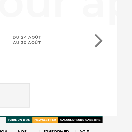
DU 24 AOÛT
AU 30 AOÛT
FAIRE UN DON
NEWSLETTER
CALCULATEURS CARBONE
ION
NOS
S’INFORMER
AGIR