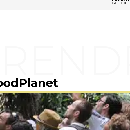
GOODPL
oodPlanet