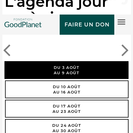
L'agenda jour
après jour
Tog
FAIRE UN DON
navi
DU 3 AOÛT
AU 9 AOÛT
DU 10 AOÛT
AU 16 AOÛT
DU 17 AOÛT
AU 23 AOÛT
DU 24 AOÛT
AU 30 AOÛT