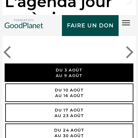
L'agenda jour
après jour
Tog
FAIRE UN DON
navi
DU 3 AOÛT
AU 9 AOÛT
DU 10 AOÛT
AU 16 AOÛT
DU 17 AOÛT
AU 23 AOÛT
DU 24 AOÛT
AU 30 AOÛT