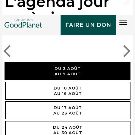
L'agenda jour
après jour
Tog
FAIRE UN DON
navi
DU 3 AOÛT
AU 9 AOÛT
DU 10 AOÛT
AU 16 AOÛT
DU 17 AOÛT
AU 23 AOÛT
DU 24 AOÛT
AU 30 AOÛT