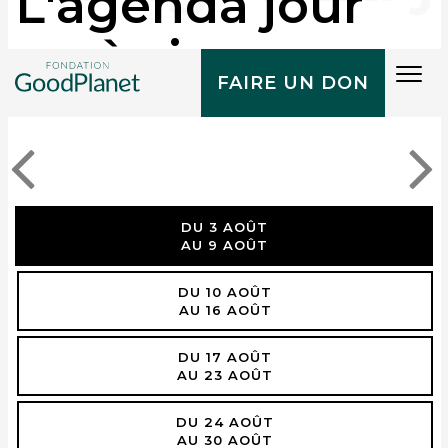
L'agenda jour
après jour
Tog
FAIRE UN DON
navi
DU 3 AOÛT
AU 9 AOÛT
DU 10 AOÛT
AU 16 AOÛT
DU 17 AOÛT
AU 23 AOÛT
DU 24 AOÛT
AU 30 AOÛT