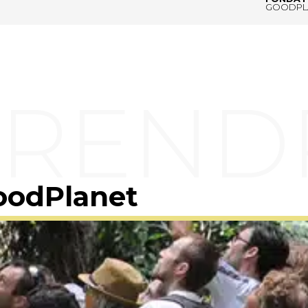
GOODPL
oodPlanet