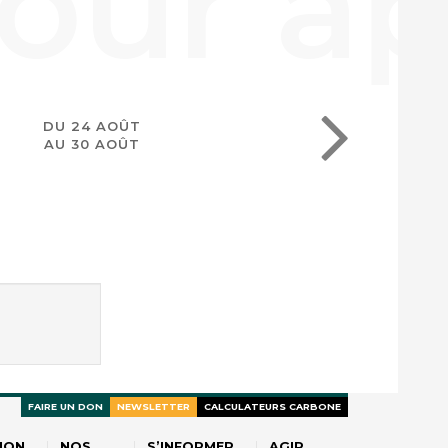
DU 24 AOÛT
AU 30 AOÛT
FAIRE UN DON
NEWSLETTER
CALCULATEURS CARBONE
ION
NOS
S’INFORMER
AGIR