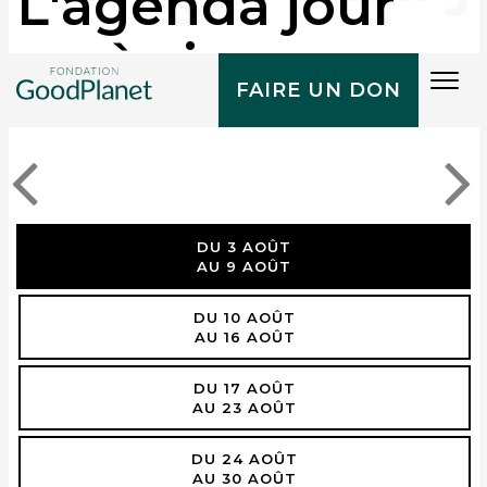
L'agenda jour
après jour
Tog
FAIRE UN DON
navi
DU 3 AOÛT
AU 9 AOÛT
DU 10 AOÛT
AU 16 AOÛT
DU 17 AOÛT
AU 23 AOÛT
DU 24 AOÛT
AU 30 AOÛT