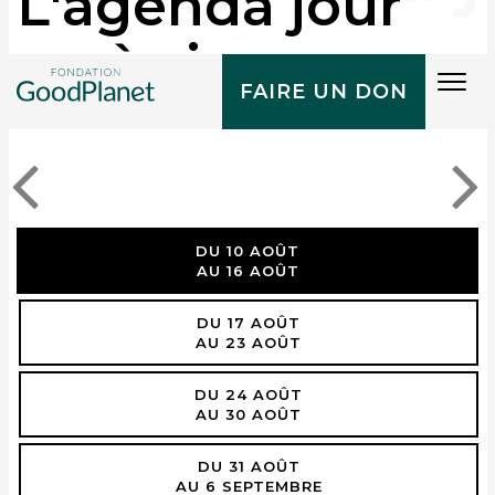
L'agenda jour
après jour
Tog
FAIRE UN DON
navi
DU 10 AOÛT
AU 16 AOÛT
DU 17 AOÛT
AU 23 AOÛT
DU 24 AOÛT
AU 30 AOÛT
DU 31 AOÛT
AU 6 SEPTEMBRE