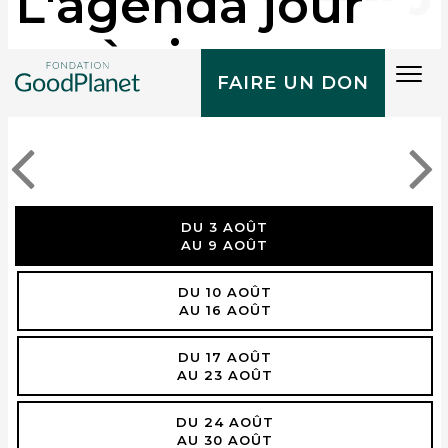
L'agenda jour
après jour
Tog
FAIRE UN DON
navi
DU 3 AOÛT
AU 9 AOÛT
DU 10 AOÛT
AU 16 AOÛT
DU 17 AOÛT
AU 23 AOÛT
DU 24 AOÛT
AU 30 AOÛT