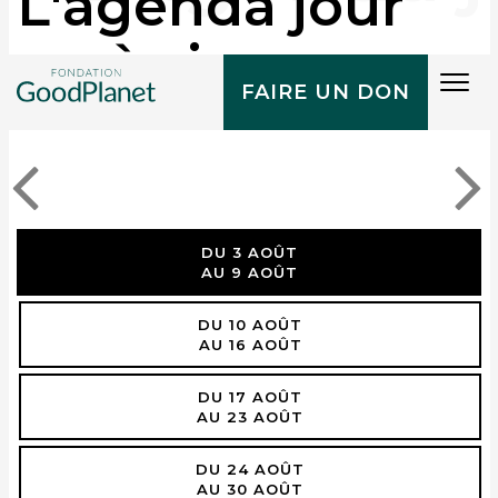
L'agenda jour
après jour
Tog
FAIRE UN DON
navi
DU 3 AOÛT
AU 9 AOÛT
DU 10 AOÛT
AU 16 AOÛT
DU 17 AOÛT
AU 23 AOÛT
DU 24 AOÛT
AU 30 AOÛT