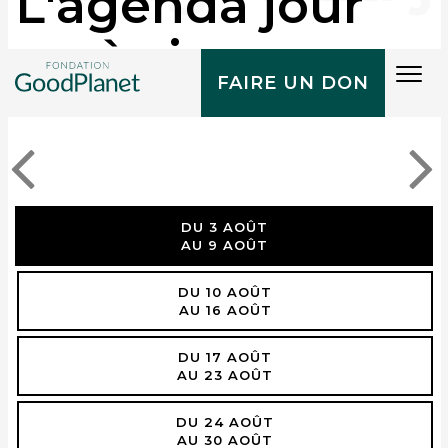
L'agenda jour
après jour
Tog
FAIRE UN DON
navi
DU 3 AOÛT
AU 9 AOÛT
DU 10 AOÛT
AU 16 AOÛT
DU 17 AOÛT
AU 23 AOÛT
DU 24 AOÛT
AU 30 AOÛT