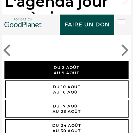
L'agenda jour
après jour
Tog
FAIRE UN DON
navi
DU 3 AOÛT
AU 9 AOÛT
DU 10 AOÛT
AU 16 AOÛT
DU 17 AOÛT
AU 23 AOÛT
DU 24 AOÛT
AU 30 AOÛT