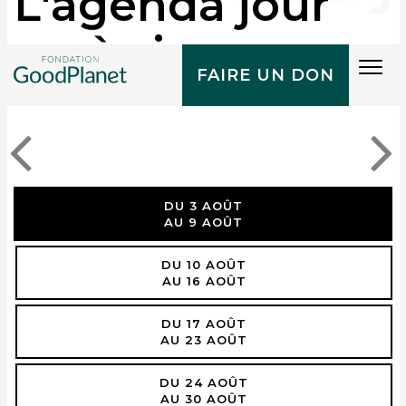
L'agenda jour
après jour
Tog
FAIRE UN DON
navi
DU 3 AOÛT
AU 9 AOÛT
DU 10 AOÛT
AU 16 AOÛT
DU 17 AOÛT
AU 23 AOÛT
DU 24 AOÛT
AU 30 AOÛT