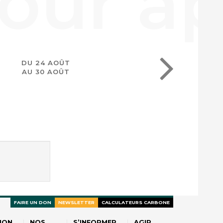
DU 24 AOÛT
AU 30 AOÛT
FAIRE UN DON
NEWSLETTER
CALCULATEURS CARBONE
ION
NOS
S’INFORMER
AGIR