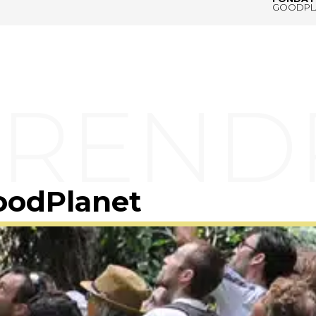
GOODPL
oodPlanet