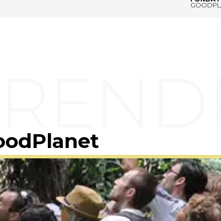
GOODPL
oodPlanet