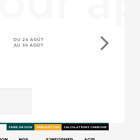
DU 24 AOÛT
AU 30 AOÛT
FAIRE UN DON
NEWSLETTER
CALCULATEURS CARBONE
ION
NOS
S’INFORMER
AGIR