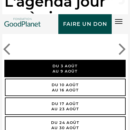
L'agenda jour
après jour
Tog
FAIRE UN DON
navi
DU 3 AOÛT
AU 9 AOÛT
DU 10 AOÛT
AU 16 AOÛT
DU 17 AOÛT
AU 23 AOÛT
DU 24 AOÛT
AU 30 AOÛT